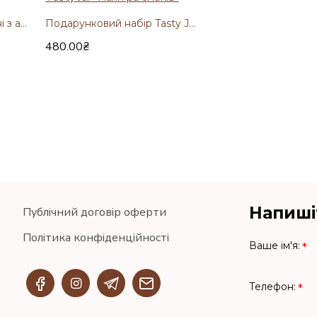
Фріпси Tasty Jar Яблучні з арахісом 50г
Подарунковий набір Tasty Jar "Палітра смаків"
480.00₴
Напиші
Публічний договір оферти
Політика конфіденційності
Ваше ім'я:
Телефон: