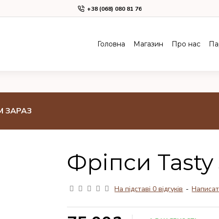
+38 (068) 080 81 76
Головна
Магазин
Про нас
Па
М ЗАРАЗ
Фріпси Tasty 
На підставі 0 відгуків
-
Написат