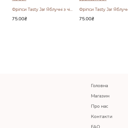
Фріпси Tasty Jar Яблучні з чіа 50г
75.00₴
75.00₴
Головна
Магазин
Про нас
Контакти
FAQ